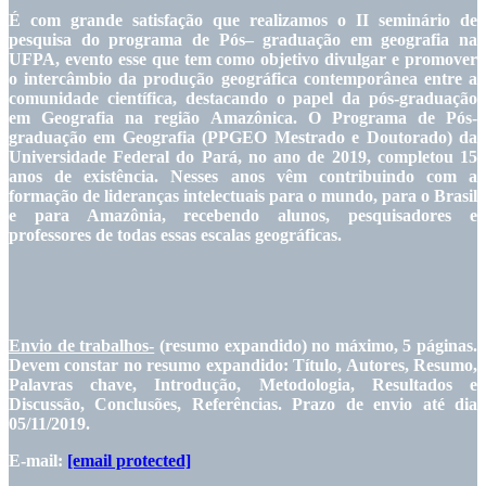
É com grande satisfação que realizamos o II seminário de
pesquisa do programa de Pós– graduação em geografia na
UFPA, evento esse que tem como objetivo divulgar e promover
o intercâmbio da produção geográfica contemporânea entre a
comunidade científica, destacando o papel da pós-graduação
em Geografia na região Amazônica. O Programa de Pós-
graduação em Geografia (PPGEO Mestrado e Doutorado) da
Universidade Federal do Pará, no ano de 2019, completou 15
anos de existência. Nesses anos vêm contribuindo com a
formação de lideranças intelectuais para o mundo, para o Brasil
e para Amazônia, recebendo alunos, pesquisadores e
professores de todas essas escalas geográficas.
Envio de trabalhos-
(resumo expandido) no máximo, 5 páginas.
Devem constar no resumo expandido: Título, Autores, Resumo,
Palavras chave, Introdução, Metodologia, Resultados e
Discussão, Conclusões, Referências. Prazo de envio até dia
05/11/2019.
E-mail:
[email protected]