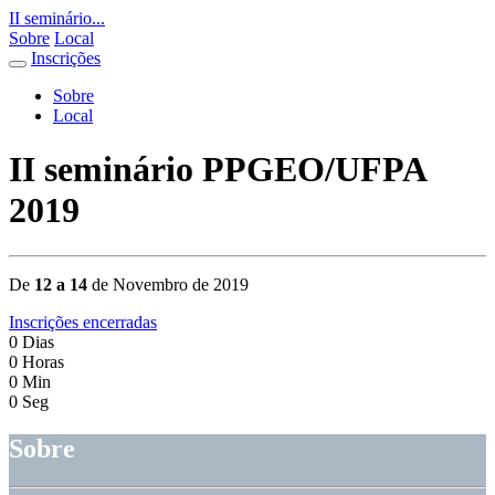
II seminário...
Sobre
Local
Inscrições
Sobre
Local
II seminário PPGEO/UFPA
2019
De
12 a 14
de Novembro de 2019
Inscrições encerradas
0
Dias
0
Horas
0
Min
0
Seg
Sobre