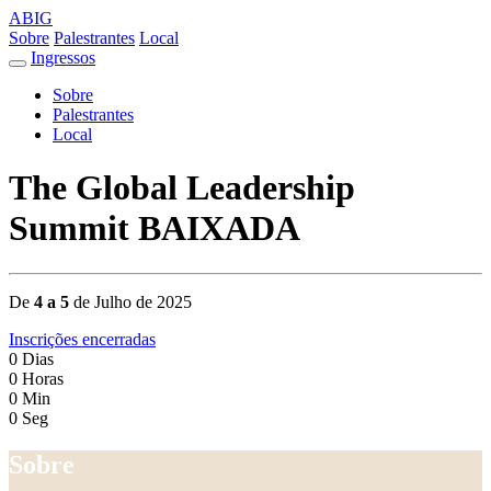
ABIG
Sobre
Palestrantes
Local
Ingressos
Sobre
Palestrantes
Local
The Global Leadership
Summit BAIXADA
De
4 a 5
de Julho de 2025
Inscrições encerradas
0
Dias
0
Horas
0
Min
0
Seg
Sobre