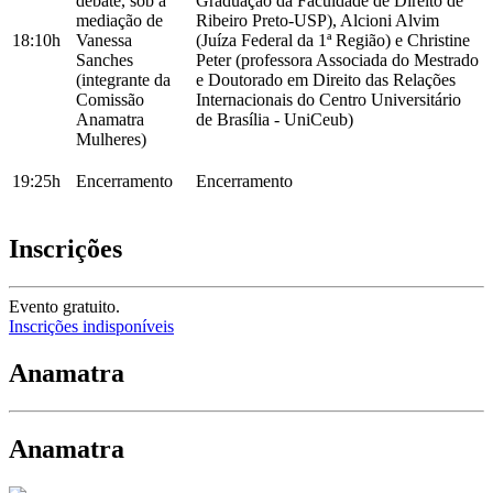
debate, sob a
Graduação da Faculdade de Direito de
mediação de
Ribeiro Preto-USP), Alcioni Alvim
18:10h
Vanessa
(Juíza Federal da 1ª Região) e Christine
Sanches
Peter (professora Associada do Mestrado
(integrante da
e Doutorado em Direito das Relações
Comissão
Internacionais do Centro Universitário
Anamatra
de Brasília - UniCeub)
Mulheres)
19:25h
Encerramento
Encerramento
Inscrições
Evento gratuito.
Inscrições indisponíveis
Anamatra
Anamatra