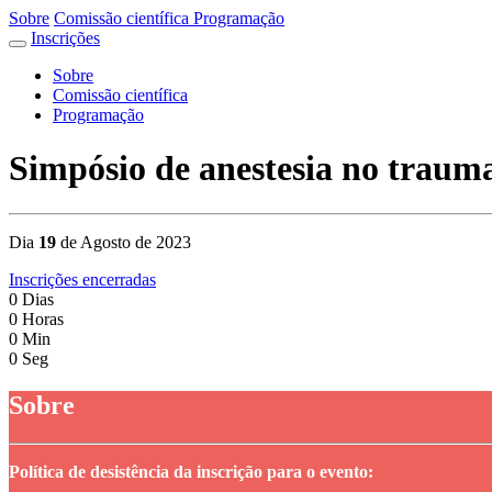
Sobre
Comissão científica
Programação
Inscrições
Sobre
Comissão científica
Programação
Simpósio de anestesia no trauma
Dia
19
de Agosto de 2023
Inscrições encerradas
0
Dias
0
Horas
0
Min
0
Seg
Sobre
Política de desistência da inscrição para o evento: