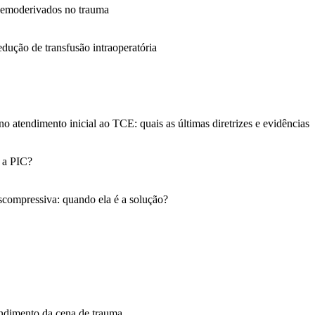
hemoderivados no trauma
edução de transfusão intraoperatória
o atendimento inicial ao TCE: quais as últimas diretrizes e evidências
 a PIC?
compressiva: quando ela é a solução?
endimento da cena de trauma