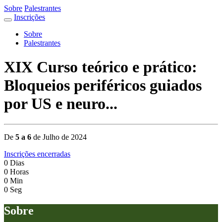
Sobre
Palestrantes
Inscrições
Sobre
Palestrantes
XIX Curso teórico e prático:
Bloqueios periféricos guiados
por US e neuro...
De
5 a 6
de Julho de 2024
Inscrições encerradas
0
Dias
0
Horas
0
Min
0
Seg
Sobre