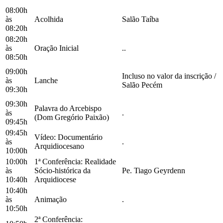
08:00h
às
Acolhida
Salão Taíba
08:20h
08:20h
às
Oração Inicial
..
08:50h
09:00h
Incluso no valor da inscrição /
às
Lanche
Salão Pecém
09:30h
09:30h
Palavra do Arcebispo
às
.
(Dom Gregório Paixão)
09:45h
09:45h
Vídeo: Documentário
às
.
Arquidiocesano
10:00h
10:00h
1ª Conferência: Realidade
às
Sócio-histórica da
Pe. Tiago Geyrdenn
10:40h
Arquidiocese
10:40h
às
Animação
.
10:50h
2ª Conferência: