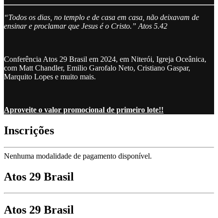
“Todos os dias, no templo e de casa em casa, não deixavam de
ensinar e proclamar que Jesus é o Cristo.” Atos‬ ‭5‬.42
Conferência Atos 29 Brasil em 2024, em Niterói, Igreja Oceânica,
com Matt Chandler, Emilio Garofalo Neto, Cristiano Gaspar,
Marquito Lopes e muito mais.
Aproveite o valor promocional de primeiro lote!!
Inscrições
Nenhuma modalidade de pagamento disponível.
Atos 29 Brasil
Atos 29 Brasil