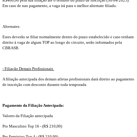
R$400,00 pela sua filiação até o termino do prazo de inscrição (30/04/2025).
Em caso de nao pagamento, a vaga irá para o melhor alternate filiado.
Alternates:
Estes deverão se filiar normalmente dentro do prazo estabelecido e caso tenham
direito à vaga de algum TOP ao longo do circuito, serão informados pela
CBRASB.
- Filiação Demais Profissionais
A filiação antecipada dos demais atletas profissionais dará direito ao pagamento
de inscrição com desconto durante toda temporada.
Pagamento da Filiação Antecipada:
Valores da Filiação antecipada
Pro Masculino Top 16 - (R$ 210,00)
Pro Feminino Top 4 - (R$ 210,00)