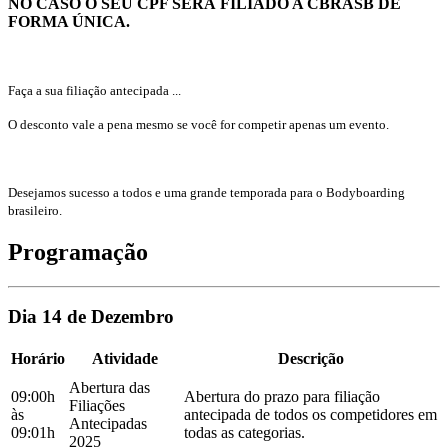
NO CASO O SEU CPF SERÁ FILIADO A CBRASB DE
FORMA Ú NICA.
Faça a sua filiação antecipada ...
O desconto vale a pena mesmo se você for competir apenas um evento.
Desejamos sucesso a todos e uma grande temporada para o Bodyboarding
brasileiro.
Programação
Dia 14 de Dezembro
Horário
Atividade
Descrição
Abertura das
09:00h
Abertura do prazo para filiação
Filiações
às
antecipada de todos os competidores em
Antecipadas
09:01h
todas as categorias.
2025