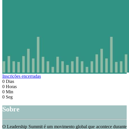
Inscrições encerradas
0
Dias
0
Horas
0
Min
0
Seg
Sobre
O Leadership Summit é um movimento global que acontece durante