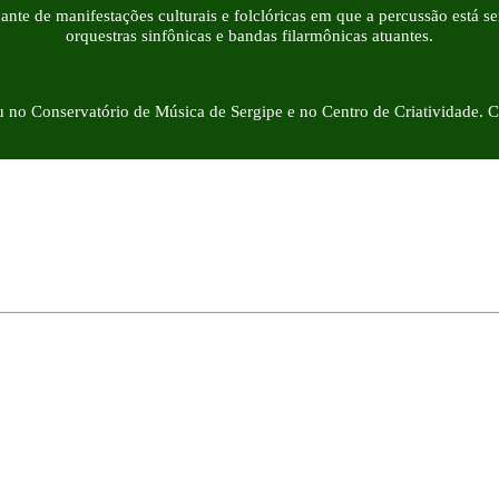
te de manifestações culturais e folclóricas em que a percussão está s
orquestras sinfônicas e bandas filarmônicas atuantes.
u no Conservatório de Música de Sergipe e no Centro de Criatividade.