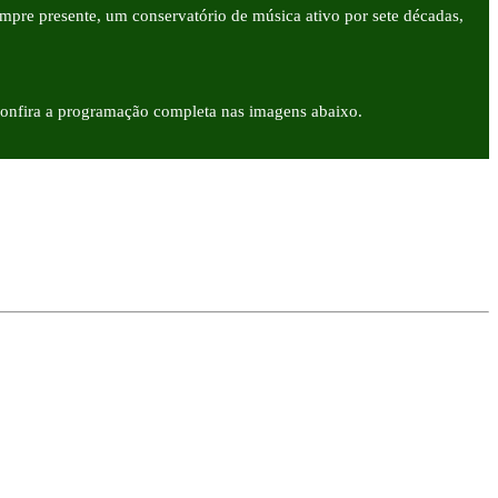
empre presente, um conservatório de música ativo por sete décadas,
 Confira a programação completa nas imagens abaixo.