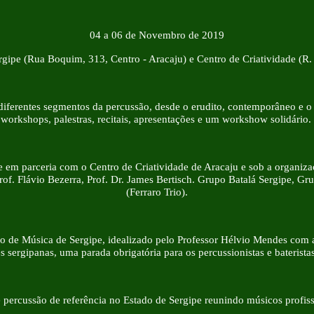
04 a 06 de Novembro de 2019
rgipe (Rua Boquim, 313, Centro - Aracaju) e Centro de Criatividade (R.
diferentes segmentos da percussão, desde o erudito, contemporâneo e o
workshops, palestras, recitais, apresentações e um workshow solidário.
 em parceria com o Centro de Criatividade de Aracaju e sob a organiza
Prof. Flávio Bezerra, Prof. Dr. James Bertisch. Grupo Batalá Sergipe, G
(Ferraro Trio).
 de Música de Sergipe, idealizado pelo Professor Hélvio Mendes com a 
es sergipanas, uma parada obrigatória para os percussionistas e baterist
ercussão de referência no Estado de Sergipe reunindo músicos profissi