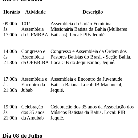
Horário
Atividade
Descrição
09:00h
101ª
Assembleia da União Feminina
às
Assembleia
Missionária Batista da Bahia (Mulheres
17:00h
da UFMBBA
Batistas). Local: PIB Jequié.
14:00h
Congresso e
Congresso e Assembleia da Ordem dos
às
Assembleia
Pastores Batistas do Brasil - Seção Bahia.
21:30h
da OPBB-BA
Local: IB do Jequiezinho, Jequié.
17:00h
Assembleia e
Assembleia e Encontro da Juventude
às
Encontro da
Batista Baiana. Local: IB Manancial,
21:30h
Jubab
Jequié.
19:00h
Celebração
Celebração dos 35 anos da Associação dos
às
dos 35 anos
Músicos Batistas da Bahia. Local: PIB
21:00h
da Amubab
Jequié.
Dia 08 de Julho