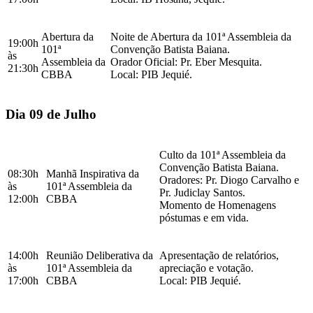
Abertura da
Noite de Abertura da 101ª Assembleia da
19:00h
101ª
Convenção Batista Baiana.
às
Assembleia da
Orador Oficial: Pr. Eber Mesquita.
21:30h
CBBA
Local: PIB Jequié.
Dia 09 de Julho
Culto da 101ª Assembleia da
Convenção Batista Baiana.
08:30h
Manhã Inspirativa da
Oradores: Pr. Diogo Carvalho e
às
101ª Assembleia da
Pr. Judiclay Santos.
12:00h
CBBA
Momento de Homenagens
póstumas e em vida.
14:00h
Reunião Deliberativa da
Apresentação de relatórios,
às
101ª Assembleia da
apreciação e votação.
17:00h
CBBA
Local: PIB Jequié.