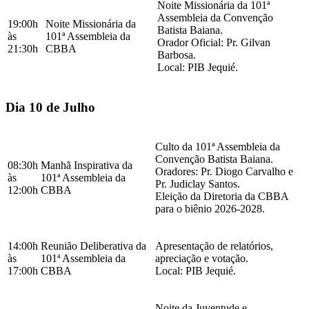
Noite Missionária da 101ª
Assembleia da Convenção
19:00h
Noite Missionária da
Batista Baiana.
às
101ª Assembleia da
Orador Oficial: Pr. Gilvan
21:30h
CBBA
Barbosa.
Local: PIB Jequié.
Dia 10 de Julho
Culto da 101ª Assembleia da
Convenção Batista Baiana.
08:30h
Manhã Inspirativa da
Oradores: Pr. Diogo Carvalho e
às
101ª Assembleia da
Pr. Judiclay Santos.
12:00h
CBBA
Eleição da Diretoria da CBBA
para o biênio 2026-2028.
14:00h
Reunião Deliberativa da
Apresentação de relatórios,
às
101ª Assembleia da
apreciação e votação.
17:00h
CBBA
Local: PIB Jequié.
Noite da Juventude e