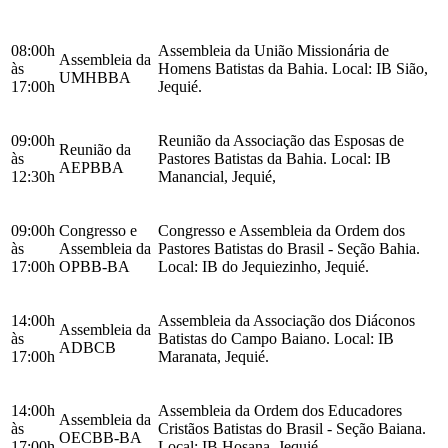
08:00h
Assembleia da União Missionária de
Assembleia da
às
Homens Batistas da Bahia. Local: IB Sião,
UMHBBA
17:00h
Jequié.
09:00h
Reunião da Associação das Esposas de
Reunião da
às
Pastores Batistas da Bahia. Local: IB
AEPBBA
12:30h
Manancial, Jequié,
09:00h
Congresso e
Congresso e Assembleia da Ordem dos
às
Assembleia da
Pastores Batistas do Brasil - Seção Bahia.
17:00h
OPBB-BA
Local: IB do Jequiezinho, Jequié.
14:00h
Assembleia da Associação dos Diáconos
Assembleia da
às
Batistas do Campo Baiano. Local: IB
ADBCB
17:00h
Maranata, Jequié.
14:00h
Assembleia da Ordem dos Educadores
Assembleia da
às
Cristãos Batistas do Brasil - Seção Baiana.
OECBB-BA
17:00h
Local: IB Hosana, Jequié.