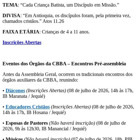
TEMA
: “Cada Criança Batista, um Discípulo em Missão.”
DIVISA
: “Em Antioquia, os discípulos foram, pela primeira vez,
chamados cristãos.” Atos 11.26
FAIXA ETÁRIA
: Crianças de 4 a 11 anos.
Inscrições Abertas
Eventos dos Órgãos da CBBA – Encontros Pré-assembleia
Antes da Assembleia Geral, ocorrem os tradicionais encontros dos
órgãos auxiliares da CBBA, reunindo:
•
Diáconos
(Inscrições Abertas)
(08 de julho de 2026, 14h às 17h,
IB Maranata / Jequié)
•
Educadores Cristãos
(Inscrições Abertas)
(08 de julho de 2026,
14h às 17h, IB Hosana / Jequié)
•
Esposas de Pastores
(Não haverá inscrição)
(08 de julho de
2026, 9h às 12h30, IB Manancial / Jequié)
•
Músicos
(Não haverá inscrição)
(07 de julho de 2026, 18h, PIB