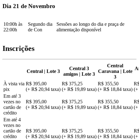
Dia 21 de Novembro
10:00h às
Segundo dia
Sessões ao longo do dia e praça de
22:00h
de Con
alimentação disponível
Inscrições
Central
Central 3
A
Central | Lote 3
Caravana | Lote
amigos | Lote 3
3
À vista via
R$ 395,00
R$ 375,25
R$ 355,50
R$
pix
(+ R$ 20,94 taxa)
(+ R$ 19,89 taxa)
(+ R$ 18,84 taxa)
(+
Em até 3
vezes no
R$ 395,00
R$ 375,25
R$ 355,50
R$
cartão de
(+ R$ 20,94 taxa)
(+ R$ 19,89 taxa)
(+ R$ 18,84 taxa)
(+
crédito
Em até 4
vezes no
cartão de
R$ 395,00
R$ 375,25
R$ 355,50
R$
crédito
(+ R$ 20,94 taxa)
(+ R$ 19,89 taxa)
(+ R$ 18,84 taxa)
(+