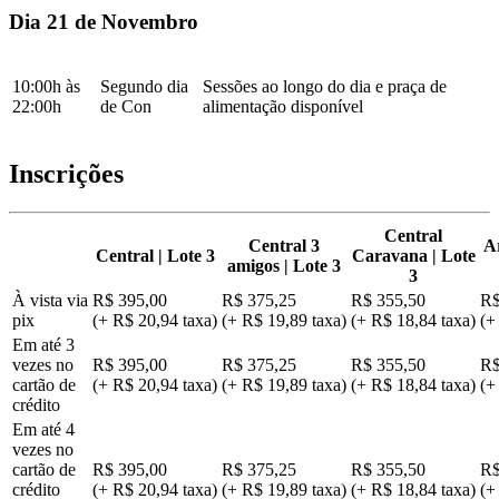
Dia 21 de Novembro
10:00h às
Segundo dia
Sessões ao longo do dia e praça de
22:00h
de Con
alimentação disponível
Inscrições
Central
Central 3
A
Central | Lote 3
Caravana | Lote
amigos | Lote 3
3
À vista via
R$ 395,00
R$ 375,25
R$ 355,50
R$
pix
(+ R$ 20,94 taxa)
(+ R$ 19,89 taxa)
(+ R$ 18,84 taxa)
(+
Em até 3
vezes no
R$ 395,00
R$ 375,25
R$ 355,50
R$
cartão de
(+ R$ 20,94 taxa)
(+ R$ 19,89 taxa)
(+ R$ 18,84 taxa)
(+
crédito
Em até 4
vezes no
cartão de
R$ 395,00
R$ 375,25
R$ 355,50
R$
crédito
(+ R$ 20,94 taxa)
(+ R$ 19,89 taxa)
(+ R$ 18,84 taxa)
(+