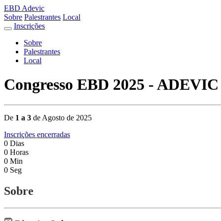
EBD Adevic
Sobre
Palestrantes
Local
Inscrições
Sobre
Palestrantes
Local
Congresso EBD 2025 - ADEVIC
De
1 a 3
de Agosto de 2025
Inscrições encerradas
0
Dias
0
Horas
0
Min
0
Seg
Sobre