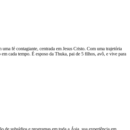
em uma fé contagiante, centrada em Jesus Cristo. Com uma trajetória
o em cada tempo. É esposo da Thuka, pai de 5 filhos, avô, e vive para
ão de subsídios e programas em toda a Ásia, sua experiência em