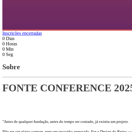
Inscrições encerradas
0
Dias
0
Horas
0
Min
0
Seg
Sobre
FONTE CONFERENCE 202
"Antes de qualquer fundação, antes do tempo ser contado, já existia um projeto.
Não era um plano comum, nem um rascunho apressado. Era o Design do Reino — p