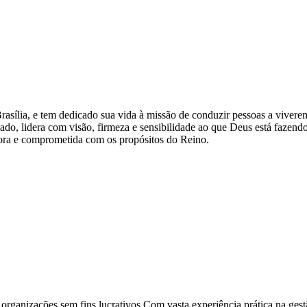
 Brasília, e tem dedicado sua vida à missão de conduzir pessoas a viver
ado, lidera com visão, firmeza e sensibilidade ao que Deus está fazend
edora e comprometida com os propósitos do Reino.
rganizações sem fins lucrativos.Com vasta experiência prática na gest