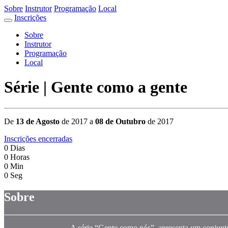
Sobre
Instrutor
Programação
Local
Inscrições
Sobre
Instrutor
Programação
Local
Série | Gente como a gente
De
13 de Agosto
de 2017 a
08 de Outubro
de 2017
Inscrições encerradas
0
Dias
0
Horas
0
Min
0
Seg
Sobre
A série “Gente como nós”, apresenta um conjunto 