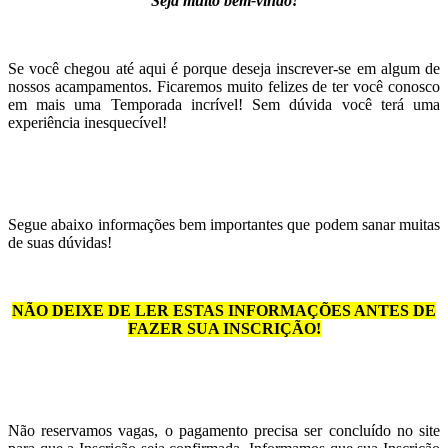
Seja muito bem-vindo!
Se você chegou até aqui é porque deseja inscrever-se em algum de
nossos acampamentos. Ficaremos muito felizes de ter você conosco
em mais uma Temporada incrível! Sem dúvida você terá uma
experiência inesquecível!
Segue abaixo informações bem importantes que podem sanar muitas
de suas dúvidas!
NÃO DEIXE DE LER ESTAS INFORMAÇÕES ANTES DE
FAZER SUA INSCRIÇÃO!
Não reservamos vagas, o pagamento precisa ser concluído no site