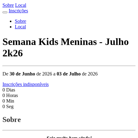
Sobre
Local
Inscrições
Sobre
Local
Semana Kids Meninas - Julho
2k26
De
30 de Junho
de 2026 a
03 de Julho
de 2026
Inscrições indisponíveis
0
Dias
0
Horas
0
Min
0
Seg
Sobre