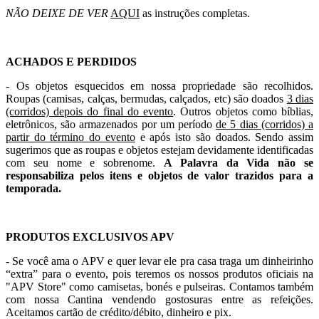
NÃO DEIXE DE VER
AQUI
as instruções completas.
ACHADOS E PERDIDOS
- Os objetos esquecidos em nossa propriedade são recolhidos.
Roupas (camisas, calças, bermudas, calçados, etc) são doados
3 dias
(corridos) depois do final do evento
. Outros objetos como bíblias,
eletrônicos, são armazenados por um período
de 5 dias (corridos) a
partir do término do evento
e após isto são doados. Sendo assim
sugerimos que as roupas e objetos estejam devidamente identificadas
com seu nome e sobrenome.
A Palavra da Vida não se
responsabiliza pelos itens e objetos de valor trazidos para a
temporada.
PRODUTOS EXCLUSIVOS APV
- Se você ama o APV e quer levar ele pra casa traga um dinheirinho
“extra” para o evento, pois teremos os nossos produtos oficiais na
"APV Store" como camisetas, bonés e pulseiras. Contamos também
com nossa Cantina vendendo gostosuras entre as refeições.
Aceitamos cartão de crédito/débito, dinheiro e pix
.