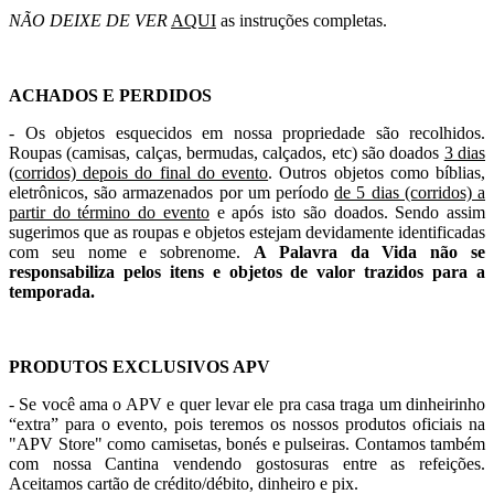
NÃO DEIXE DE VER
AQUI
as instruções completas.
ACHADOS E PERDIDOS
- Os objetos esquecidos em nossa propriedade são recolhidos.
Roupas (camisas, calças, bermudas, calçados, etc) são doados
3 dias
(corridos) depois do final do evento
. Outros objetos como bíblias,
eletrônicos, são armazenados por um período
de 5 dias (corridos) a
partir do término do evento
e após isto são doados. Sendo assim
sugerimos que as roupas e objetos estejam devidamente identificadas
com seu nome e sobrenome.
A Palavra da Vida não se
responsabiliza pelos itens e objetos de valor trazidos para a
temporada.
PRODUTOS EXCLUSIVOS APV
- Se você ama o APV e quer levar ele pra casa traga um dinheirinho
“extra” para o evento, pois teremos os nossos produtos oficiais na
"APV Store" como camisetas, bonés e pulseiras. Contamos também
com nossa Cantina vendendo gostosuras entre as refeições.
Aceitamos cartão de crédito/débito, dinheiro e pix
.