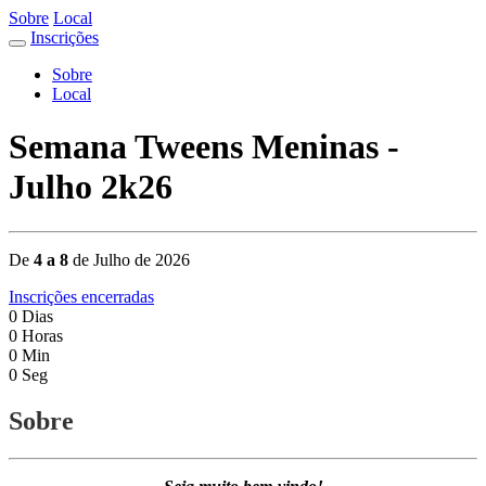
Sobre
Local
Inscrições
Sobre
Local
Semana Tweens Meninas -
Julho 2k26
De
4 a 8
de Julho de 2026
Inscrições encerradas
0
Dias
0
Horas
0
Min
0
Seg
Sobre