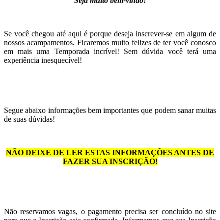
Seja muito bem-vindo!
Se você chegou até aqui é porque deseja inscrever-se em algum de
nossos acampamentos. Ficaremos muito felizes de ter você conosco
em mais uma Temporada incrível! Sem dúvida você terá uma
experiência inesquecível!
Segue abaixo informações bem importantes que podem sanar muitas
de suas dúvidas!
NÃO DEIXE DE LER ESTAS INFORMAÇÕES ANTES DE
FAZER SUA INSCRIÇÃO!
Não reservamos vagas, o pagamento precisa ser concluído no site