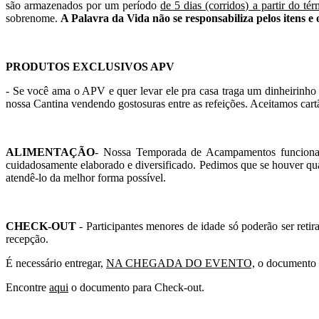
são armazenados por um período
de 5 dias (corridos) a partir do té
sobrenome.
A Palavra da Vida não se responsabiliza pelos itens e
PRODUTOS EXCLUSIVOS APV
- Se você ama o APV e quer levar ele pra casa traga um dinheirinho
nossa Cantina vendendo gostosuras entre as refeições. Aceitamos cartã
ALIMENTAÇÃO
- Nossa Temporada de Acampamentos funciona co
cuidadosamente elaborado e diversificado. Pedimos que se houver qua
atendê-lo da melhor forma possível.
CHECK-OUT
- Participantes menores de idade só poderão ser ret
recepção.
É
necessário entregar,
NA CHEGADA DO EVENTO,
o documento "
Encontre
aqui
o documento para Check-out.