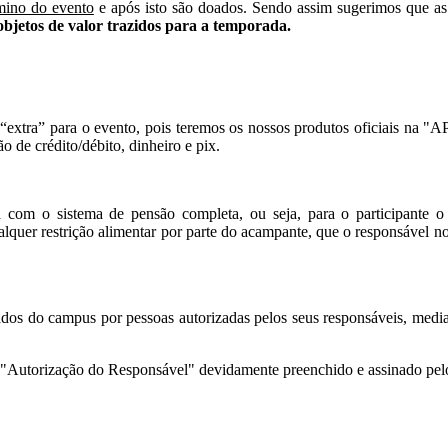
rmino do evento
e após isto são doados. Sendo assim sugerimos que as
 objetos de valor trazidos para a temporada.
 “extra” para o evento, pois teremos os nossos produtos oficiais na
o de crédito/débito, dinheiro e pix
.
m o sistema de pensão completa, ou seja, para o participante o c
lquer restrição alimentar por parte do acampante, que o responsável n
irados do campus por pessoas autorizadas pelos seus responsáveis, med
Autorização do Responsável" devidamente preenchido e assinado pelo