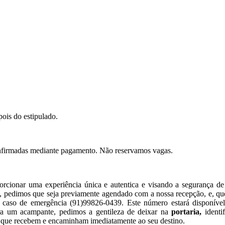
pois do estipulado.
 confirmadas mediante pagamento. Não reservamos vagas.
orcionar uma experiência única e autentica e visando a segurança 
, pedimos que seja previamente agendado com a nossa recepção, e, que 
e em caso de emergência (91)99826-0439. Este número estará disp
 um acampante, pedimos a gentileza de deixar na
portaria,
ident
s, que recebem e encaminham imediatamente ao seu destino.