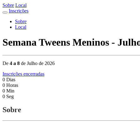
Sobre
Local
Inscrições
Sobre
Local
Semana Tweens Meninos - Julh
De
4 a 8
de Julho de 2026
Inscrições encerradas
0
Dias
0
Horas
0
Min
0
Seg
Sobre