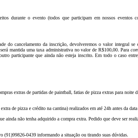
feitos durante o evento (todos que participam em nossos eventos 
e do cancelamento da inscrição, devolveremos o valor integral se o
 será mantida uma taxa administrativa no valor de R$100,00. P
ara
com
a outro participante que ainda não esteja inscrito. Em todo o caso en
 extras de partidas de paintball, fatias de pizza extras para noite da
 extra de pizza e crédito na cantina) realizados em até 24h antes da da
te que ainda não tenha adquirido a compra extra. Pedido que deve ser re
o (91)99826-0439 informando a situação ou tirando suas dúvidas.