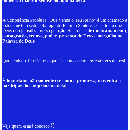
dimensão maior o Seu Reino aqui na terra!
A Conferência Profética “Que Venha o Teu Reino” é um chamado a
todos que têm sede pelo fogo do Espírito Santo e ser parte do que
Deus deseja realizar nessa geração. Serão dias de
quebrantamento
,
consagração
,
renovo
,
poder
,
presença de Deus
e
mergulho na
Palavra de Deus
.
Que venha o Teu Reino e que Ele comece em nós e através de nós!
É importante não somente crer numa promessa, mas entrar e
participar do cumprimento dela!
-
Veja quem estará conosco 👇