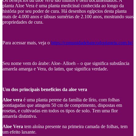
Os
benefícios da aloe vera
são muitos e bem documentados. A
planta Aloe Vera é uma planta medicinal conhecida ao longo da
história por seu poder de cura. Há desenhos egípcios desta planta
mais de 4.000 anos e tábuas sumérias de 2.100 anos, mostrando suas
propriedades de cura.
Para acessar mais, veja o
https://comunidadebancodoplaneta.com.br/
Seu nome vem do árabe: Aloe- Alloeh – o que significa substância
amarela amarga e Vera, do latim, que significa verdade.
Um dos principais benefícios da aloe vera
Aloe vera
é uma planta perene da família de lírio, com folhas
pontiagudas que atingem 50 cm de comprimento, dispostas em
rosetas, e cultivadas em todos os tipos de solo. Tem uma flor
amarela distintiva.
Aloe Vera
tem aloína presente na primeira camada de folhas, tem
um efeito laxante.