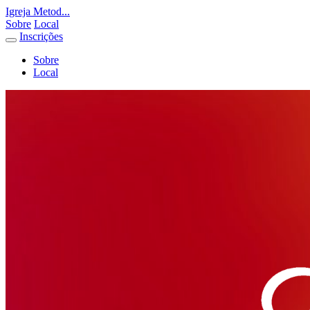
Igreja Metod...
Sobre
Local
Inscrições
Sobre
Local