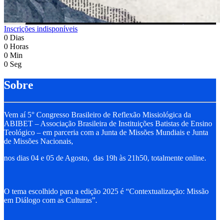
Inscrições indisponíveis
0
Dias
0
Horas
0
Min
0
Seg
Sobre
Vem aí 5° Congresso Brasileiro de Reflexão Missiológica da
ABIBET – Associação Brasileira de Instituições Batistas de Ensino
Teológico – em parceria com a Junta de Missões Mundiais e Junta
de Missões Nacionais,
nos dias 04 e 05 de Agosto, das 19h às 21h50, totalmente online.
O tema escolhido para a edição 2025 é “Contextualização: Missão
em Diálogo com as Culturas”.