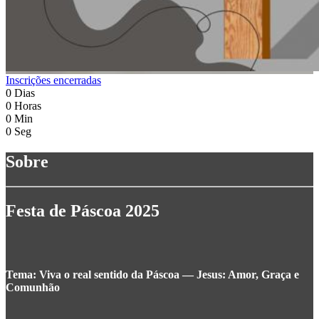
Inscrições encerradas
0
Dias
0
Horas
0
Min
0
Seg
Sobre
Festa de Páscoa 2025
Tema: Viva o real sentido da Páscoa — Jesus: Amor, Graça e
Comunhão