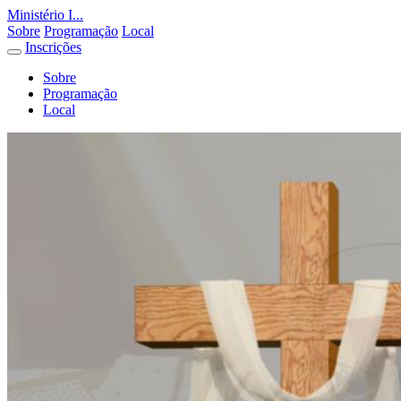
Ministério I...
Sobre
Programação
Local
Inscrições
Sobre
Programação
Local