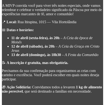
A MIVP convida você para viver três noites especiais, onde vamos
relembrar e celebrar o verdadeiro significado da Páscoa por meio de
experiências marcantes de fé, amor e comunhão!
📍
Local:
Rua Itirapina, 1015 — Vila Hortolândia
📅
Datas e horários:
11 de abril (sexta-feira), às 20h
–
A Ceia da época de
Moisés
12 de abril (sábado), às 20h
–
A Ceia da Graça em Cristo
Jesus
13 de abril (domingo), às 18h30
–
A Festa da Comunhão
📝
A inscrição é gratuita, mas obrigatória.
Precisamos da sua confirmação para organizarmos as ceias com
carinho e excelência. Você poderá escolher em quais noites deseja
participar.
🎁
Ação Solidária:
Convidamos todos a levarem
1 kg de alimento
não perecível
, que será destinado a famílias em necessidade.