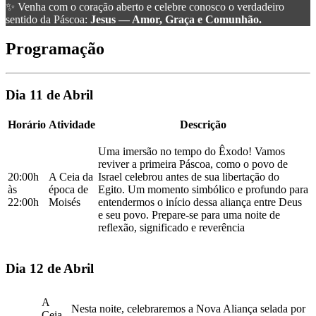
✨ Venha com o coração aberto e celebre conosco o verdadeiro
sentido da Páscoa:
Jesus — Amor, Graça e Comunhão.
Programação
Dia 11 de Abril
Horário
Atividade
Descrição
Uma imersão no tempo do Êxodo! Vamos
reviver a primeira Páscoa, como o povo de
20:00h
A Ceia da
Israel celebrou antes de sua libertação do
às
época de
Egito. Um momento simbólico e profundo para
22:00h
Moisés
entendermos o início dessa aliança entre Deus
e seu povo. Prepare-se para uma noite de
reflexão, significado e reverência
Dia 12 de Abril
A
Nesta noite, celebraremos a Nova Aliança selada por
Ceia