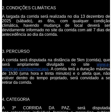
2. CONDIÇÕES CLIMÁTICAS
A largada da corrida será realizada no dia 13 dezembro de
2025 (sábado), as 6hs, com qualquer condição
climática, havendo mudança de local deverá ser
devidamente informado no site da corrida com até 7 dias de
antecedência ao dia da corrida.
3. PERCURSO
A corrida será disputada na distância de 5km (corrida), que
será amplamente divulgado no site
www.e-
inscricao.com/pazmacapa
. A corrida terá a duração máxima
de 1h30 (uma hora e trinta minutos) e o atleta que, não
estiver dentro do tempo projetado, será convidado a se
retirar da corrida.
4. CATEGORIA
A 3ª CORRIDA DA PAZ, será disputada