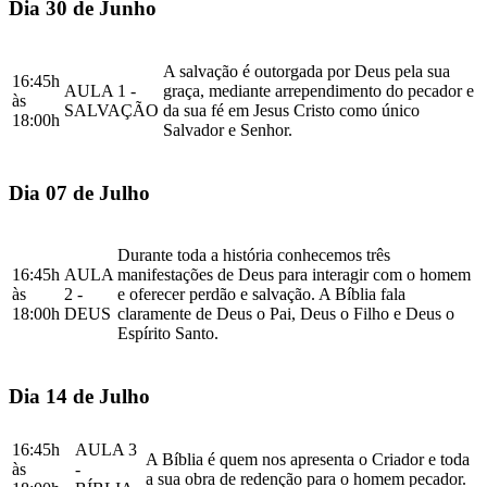
Dia 30 de Junho
A salvação é outorgada por Deus pela sua
16:45h
AULA 1 -
graça, mediante arrependimento do pecador e
às
SALVAÇÃO
da sua fé em Jesus Cristo como único
18:00h
Salvador e Senhor.
Dia 07 de Julho
Durante toda a história conhecemos três
16:45h
AULA
manifestações de Deus para interagir com o homem
às
2 -
e oferecer perdão e salvação. A Bíblia fala
18:00h
DEUS
claramente de Deus o Pai, Deus o Filho e Deus o
Espírito Santo.
Dia 14 de Julho
16:45h
AULA 3
A Bíblia é quem nos apresenta o Criador e toda
às
-
a sua obra de redenção para o homem pecador.