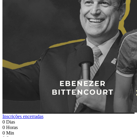
Inscrições encerradas
0
Dias
0
Horas
0
Min