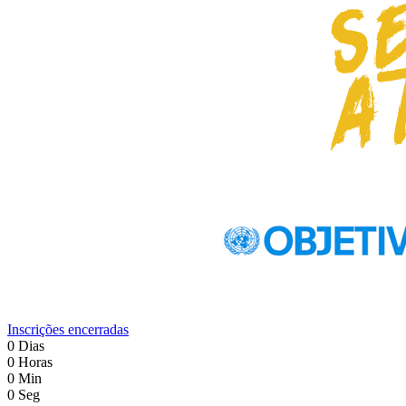
Inscrições encerradas
0
Dias
0
Horas
0
Min
0
Seg