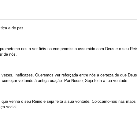
tiça e de paz.
prometemo-nos a ser fiéis no compromisso assumido com Deus e o seu Reino
er de nós.
zes, ineficazes. Queremos ver reforçada entre nós a certeza de que Deus c
começar voltando à antiga oração: Pai Nosso, Seja feita a tua vontade.
ue venha o seu Reino e seja feita a sua vontade. Colocamo-nos nas mãos do P
ça social.