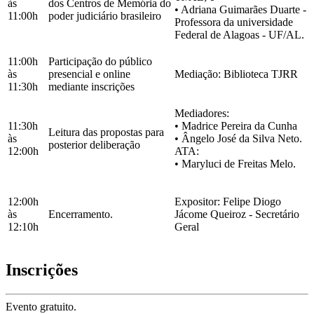
às
dos Centros de Memória do
• Adriana Guimarães Duarte -
11:00h
poder judiciário brasileiro
Professora da universidade
Federal de Alagoas - UF/AL.
11:00h
Participação do público
às
presencial e online
Mediação: Biblioteca TJRR
11:30h
mediante inscrições
Mediadores:
11:30h
• Madrice Pereira da Cunha
Leitura das propostas para
às
• Ângelo José da Silva Neto.
posterior deliberação
12:00h
ATA:
• Maryluci de Freitas Melo.
12:00h
Expositor: Felipe Diogo
às
Encerramento.
Jácome Queiroz - Secretário
12:10h
Geral
Inscrições
Evento gratuito.