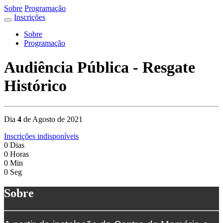
Sobre
Programação
Inscrições
Sobre
Programação
Audiência Pública - Resgate
Histórico
Dia
4
de Agosto de 2021
Inscrições indisponíveis
0
Dias
0
Horas
0
Min
0
Seg
Sobre