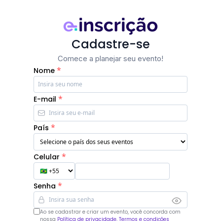
Cadastre-se
Comece a planejar seu evento!
*
Nome
*
E-mail
*
País
*
Celular
*
Senha
Ao se cadastrar e criar um evento, você concorda com
nossa
Política de privacidade, Termos e condições