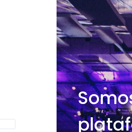
Somos
plata