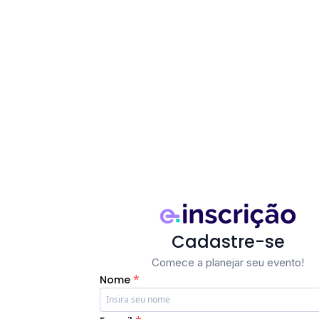
Cadastre-se
Comece a planejar seu evento!
*
Nome