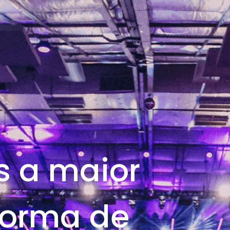
 a maior
forma de