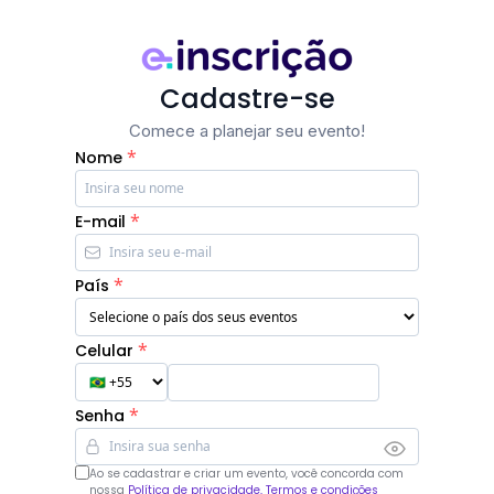
Cadastre-se
Comece a planejar seu evento!
*
Nome
*
E-mail
*
País
*
Celular
*
Senha
Ao se cadastrar e criar um evento, você concorda com
nossa
Política de privacidade, Termos e condições