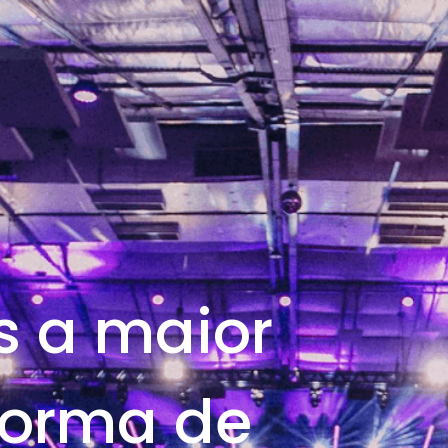
 a maior
forma de