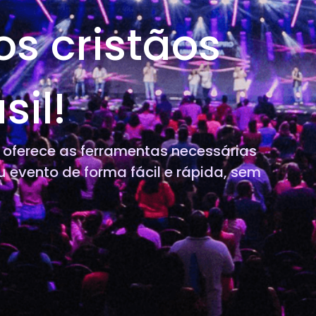
os cristãos
sil!
oferece as ferramentas necessárias
u evento de forma fácil e rápida, sem