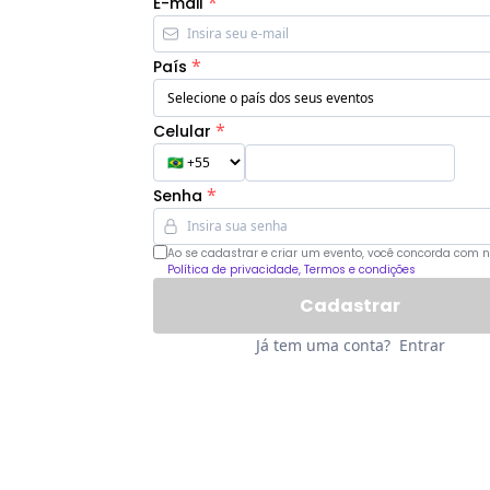
*
E-mail
*
País
*
Celular
*
Senha
Ao se cadastrar e criar um evento, você concorda com 
Política de privacidade, Termos e condições
Já tem uma conta?
Entrar