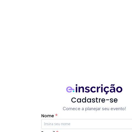
Cadastre-se
Comece a planejar seu evento!
*
Nome