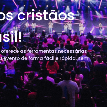
os cristãos
sil!
oferece as ferramentas necessárias
u evento de forma fácil e rápida, sem