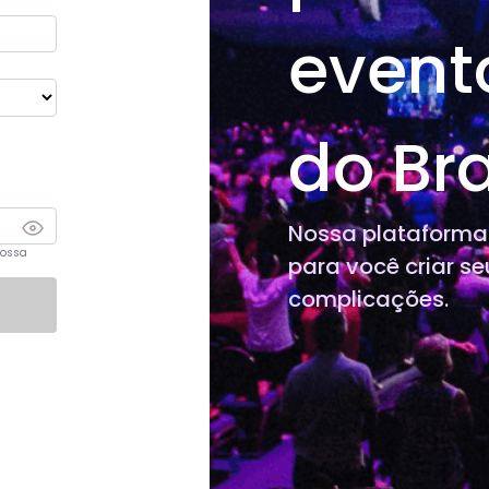
event
do Bra
Nossa plataforma 
nossa
para você criar se
complicações.