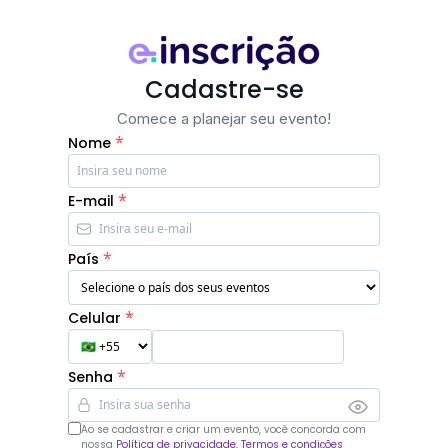
Cadastre-se
Comece a planejar seu evento!
*
Nome
*
E-mail
*
País
*
Celular
*
Senha
Ao se cadastrar e criar um evento, você concorda com
nossa
Política de privacidade, Termos e condições