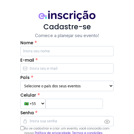
Cadastre-se
Comece a planejar seu evento!
*
Nome
*
E-mail
*
País
*
Celular
*
Senha
Ao se cadastrar e criar um evento, você concorda com
nossa
Política de privacidade, Termos e condições