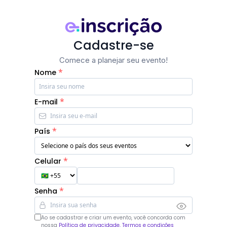
Cadastre-se
Comece a planejar seu evento!
*
Nome
*
E-mail
*
País
*
Celular
*
Senha
Ao se cadastrar e criar um evento, você concorda com
nossa
Política de privacidade, Termos e condições