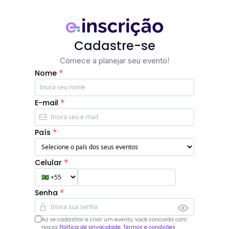
Cadastre-se
Comece a planejar seu evento!
*
Nome
*
E-mail
*
País
*
Celular
*
Senha
Ao se cadastrar e criar um evento, você concorda com
nossa
Política de privacidade, Termos e condições