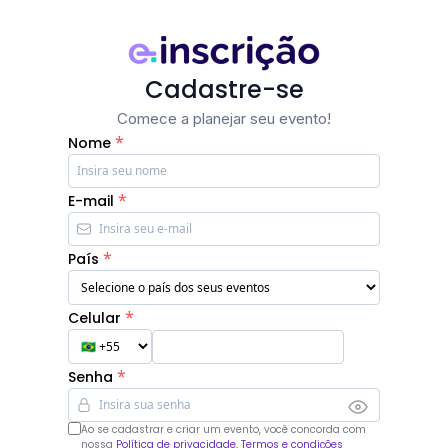
Cadastre-se
Comece a planejar seu evento!
*
Nome
*
E-mail
*
País
*
Celular
*
Senha
Ao se cadastrar e criar um evento, você concorda com
nossa
Política de privacidade, Termos e condições